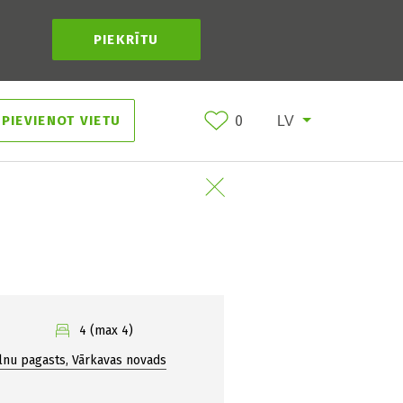
PIEKRĪTU
PIEVIENOT VIETU
0
4 (max 4)
alnu pagasts, Vārkavas novads