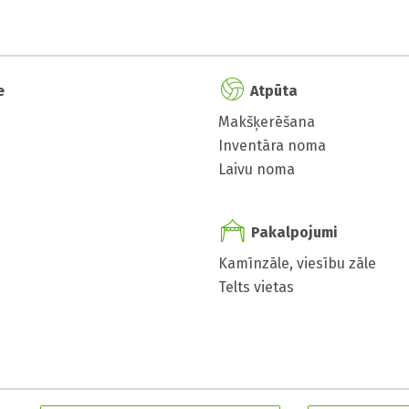
e
Atpūta
Makšķerēšana
Inventāra noma
Laivu noma
Pakalpojumi
Kamīnzāle, viesību zāle
Telts vietas