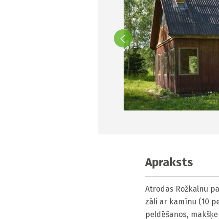
Apraksts
Atrodas Rožkalnu pag
zāli ar kamīnu (10 p
peldēšanos, makšķerē