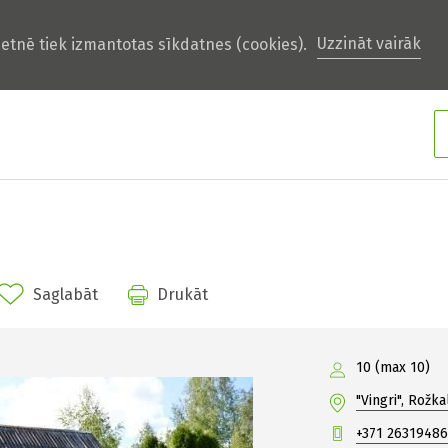
Uzzināt vairāk
ietnē tiek izmantotas sīkdatnes (cookies).
Saglabāt
Drukāt
10 (max 10)
"Vingri", Rožk
+371 26319486