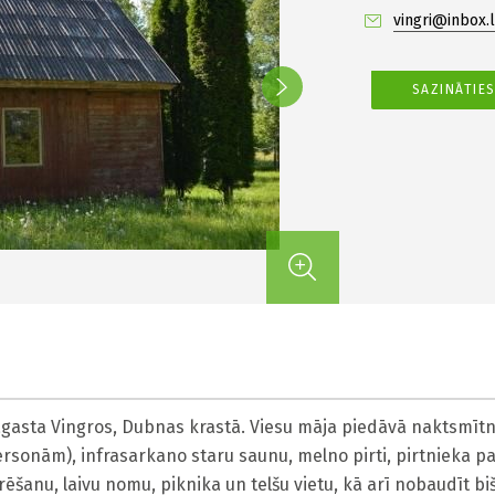
vingri@inbox.l
SAZINĀTIE
asta Vingros, Dubnas krastā. Viesu māja piedāvā naktsmītnes
ersonām), infrasarkano staru saunu, melno pirti, pirtnieka p
šanu, laivu nomu, piknika un telšu vietu, kā arī nobaudīt b