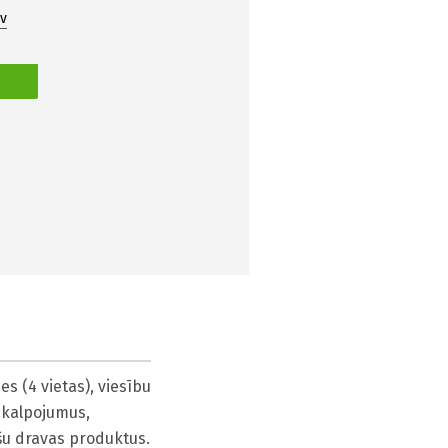
v
S
 (4 vietas), viesību 
akalpojumus, 
išu dravas produktus.