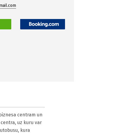
mail.com
S
 biznesa centram un 
centra, uz kuru var 
utobusu, kura 