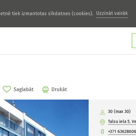
Uzzināt vairāk
ietnē tiek izmantotas sīkdatnes (cookies).
Saglabāt
Drukāt
30 (max 30)
Talsu iela 5, V
+371 6362860