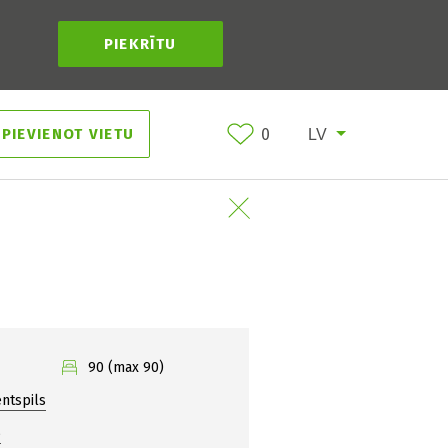
PIEKRĪTU
PIEVIENOT VIETU
0
90 (max 90)
entspils
6