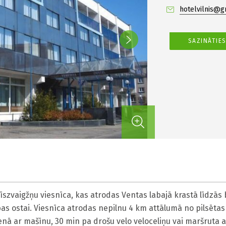
hotelvilnis@g
SAZINĀTIE
 trīszvaigžņu viesnīca, kas atrodas Ventas labajā krastā līdzās
bas ostai. Viesnīca atrodas nepilnu 4 km attālumā no pilsētas 
nā ar mašīnu, 30 min pa drošu velo veloceliņu vai maršruta a