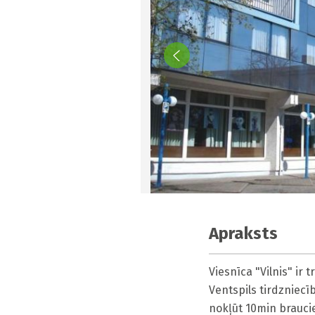
Apraksts
Viesnīca "Vilnis" ir
Ventspils tirdzniecī
nokļūt 10min braucie