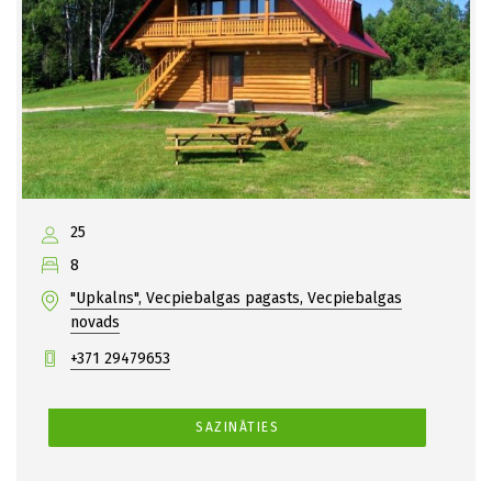
25
8
"Upkalns", Vecpiebalgas pagasts, Vecpiebalgas
novads
+371 29479653
SAZINĀTIES