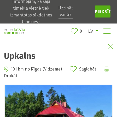
Informējam, ka šajā
Uzzināt
tīmekļa vietnē tiek
PIEKRĪTU
vairāk
izmantotas sīkdatnes
(cookies).
0
Upkalns
101 km no Rīgas (Vidzeme)
Saglabāt
Drukāt