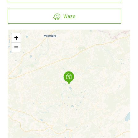
Waze
+
−