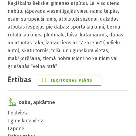
Kaķīškalns lieliskai ģimenes atpūtai. Lai visa diena 
nebūtu jāpavada viesmīlīgajās viesu nama telpās, 
esam sarūpējuši Jums, atbilstoši sezonai, dažādas 
atpūtas iespējas pie dabas: sporta laukumi, bērnu 
rotaļu laukums, pludmale, laiva, katamarāns, dabas 
un atpūtas taka, izbrauciens ar "Zebrēnu" (nelielu 
auto), skatu tornis, telšu un ugunskura vietas, 
makšķerēšana, ziemā nobraucieni no kalniem vai 
griešanās "velna ratā"
Ērtības
TERITORIJAS PLĀNS
Daba, apkārtne
Peldvieta
Ugunskura vieta
Lapene