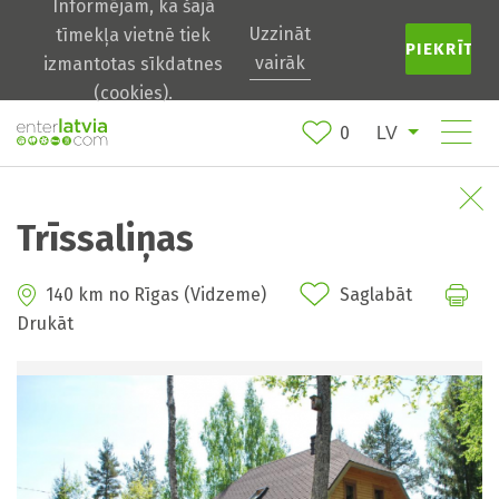
Informējam, ka šajā
Uzzināt
tīmekļa vietnē tiek
PIEKRĪTU
vairāk
izmantotas sīkdatnes
(cookies).
0
Trīssaliņas
140 km no Rīgas (Vidzeme)
Saglabāt
Drukāt