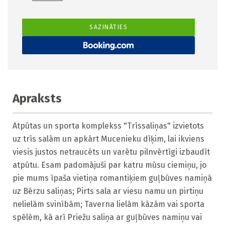
SAZINĀTIES
Apraksts
Atpūtas un sporta komplekss "Trīssaliņas" izvietots 
uz trīs salām un apkārt Mucenieku dīķim, lai ikviens 
viesis justos netraucēts un varētu pilnvērtīgi izbaudīt 
atpūtu. Esam padomājuši par katru mūsu ciemiņu, jo 
pie mums īpaša vietiņa romantiķiem guļbūves namiņā 
uz Bērzu saliņas; Pirts sala ar viesu namu un pirtiņu 
nelielām svinībām; Taverna lielām kāzām vai sporta 
spēlēm, kā arī Priežu saliņa ar guļbūves namiņu vai 