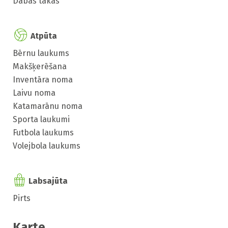
Dabas takas
Atpūta
Bērnu laukums
Makšķerēšana
Inventāra noma
Laivu noma
Katamarānu noma
Sporta laukumi
Futbola laukums
Volejbola laukums
Labsajūta
Pirts
Karte