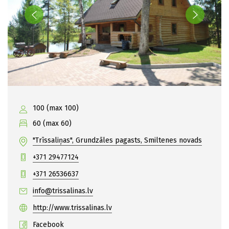
100 (max 100)
60 (max 60)
"Trīssaliņas", Grundzāles pagasts, Smiltenes novads
+371 29477124
+371 26536637
info@trissalinas.lv
http://www.trissalinas.lv
Facebook