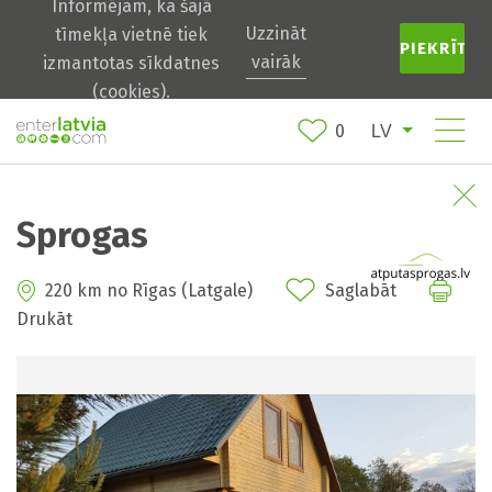
Informējam, ka šajā
Uzzināt
tīmekļa vietnē tiek
PIEKRĪTU
vairāk
izmantotas sīkdatnes
(cookies).
0
Sprogas
220 km no Rīgas (Latgale)
Saglabāt
Drukāt