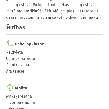
pirmajā stāvā. Pirtiņa atrodas ēkas pirmajā stāvā, 
mitrā tualete šķūnīša ēkā. Mājiņai piegulst terase ar 
dārza mēbelēm. Izīrējam sākot no divām diennaktīm.
Ērtības
Daba, apkārtne
Peldvieta
Ugunskura vieta
Piknika vieta
Āra terase
Atpūta
Makšķerēšana
Inventāra noma
Laivu noma