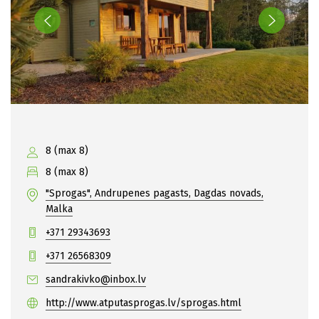
8 (max 8)
8 (max 8)
"Sprogas", Andrupenes pagasts, Dagdas novads,
Malka
+371 29343693
+371 26568309
sandrakivko@inbox.lv
http://www.atputasprogas.lv/sprogas.html