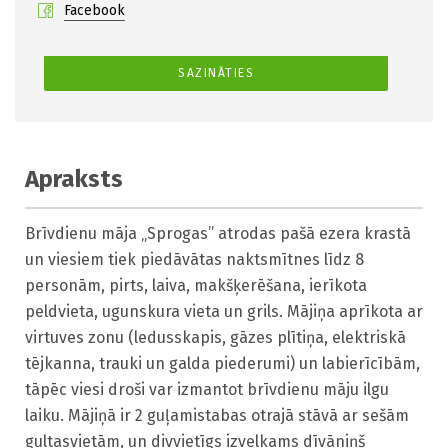
Facebook
SAZINĀTIES
Apraksts
Brīvdienu māja „Sprogas” atrodas pašā ezera krastā 
un viesiem tiek piedāvātas naktsmītnes līdz 8 
personām, pirts, laiva, makšķerēšana, ierīkota 
peldvieta, ugunskura vieta un grils. Mājiņa aprīkota ar 
virtuves zonu (ledusskapis, gāzes plītiņa, elektriskā 
tējkanna, trauki un galda piederumi) un labierīcībām, 
tāpēc viesi droši var izmantot brīvdienu māju ilgu 
laiku. Mājiņā ir 2 guļamistabas otrajā stāvā ar sešām 
gultasvietām, un divvietīgs izvelkams dīvāniņš 