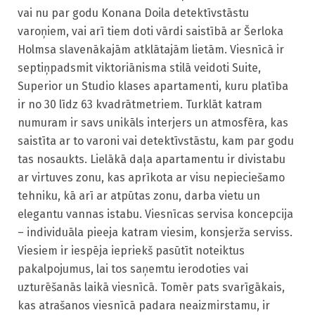
vai nu par godu Konana Doila detektīvstāstu 
varoņiem, vai arī tiem doti vārdi saistībā ar Šerloka 
Holmsa slavenākajām atklātajām lietām. Viesnīcā ir 
septiņpadsmit viktoriānisma stilā veidoti Suite, 
Superior un Studio klases apartamenti, kuru platība 
ir no 30 līdz 63 kvadrātmetriem. Turklāt katram 
numuram ir savs unikāls interjers un atmosfēra, kas 
saistīta ar to varoni vai detektīvstāstu, kam par godu 
tas nosaukts. Lielākā daļa apartamentu ir divistabu 
ar virtuves zonu, kas aprīkota ar visu nepieciešamo 
tehniku, kā arī ar atpūtas zonu, darba vietu un 
elegantu vannas istabu. Viesnīcas servisa koncepcija 
– individuāla pieeja katram viesim, konsjerža serviss. 
Viesiem ir iespēja iepriekš pasūtīt noteiktus 
pakalpojumus, lai tos saņemtu ierodoties vai 
uzturēšanās laikā viesnīcā. Tomēr pats svarīgākais, 
kas atrašanos viesnīcā padara neaizmirstamu, ir 