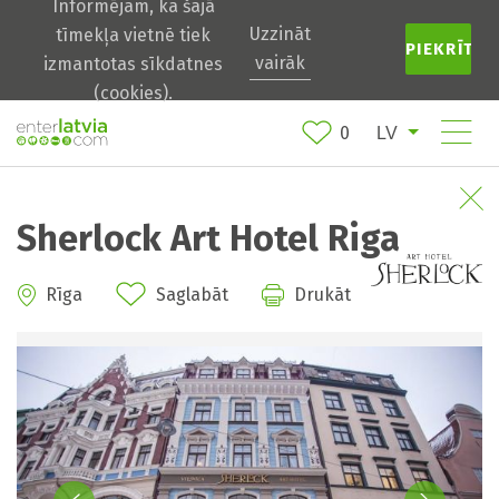
Informējam, ka šajā
Uzzināt
tīmekļa vietnē tiek
PIEKRĪTU
vairāk
izmantotas sīkdatnes
(cookies).
0
Sherlock Art Hotel Riga
Rīga
Saglabāt
Drukāt