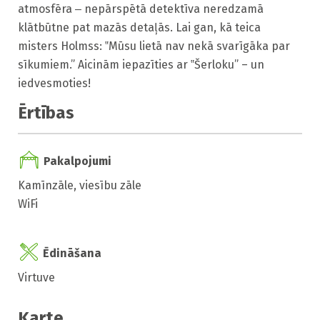
atmosfēra ‒ nepārspētā detektīva neredzamā 
klātbūtne pat mazās detaļās. Lai gan, kā teica 
misters Holmss: ‟Mūsu lietā nav nekā svarīgāka par 
sīkumiem.” Aicinām iepazīties ar ‟Šerloku” – un 
iedvesmoties!
Ērtības
Pakalpojumi
Kamīnzāle, viesību zāle
WiFi
Ēdināšana
Virtuve
Karte