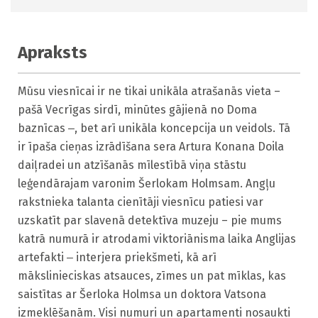
Apraksts
Mūsu viesnīcai ir ne tikai unikāla atrašanās vieta – 
pašā Vecrīgas sirdī, minūtes gājienā no Doma 
baznīcas ‒, bet arī unikāla koncepcija un veidols. Tā 
ir īpaša cieņas izrādīšana sera Artura Konana Doila 
daiļradei un atzīšanās mīlestībā viņa stāstu 
leģendārajam varonim Šerlokam Holmsam. Angļu 
rakstnieka talanta cienītāji viesnīcu patiesi var 
uzskatīt par slavenā detektīva muzeju – pie mums 
katrā numurā ir atrodami viktoriānisma laika Anglijas 
artefakti ‒ interjera priekšmeti, kā arī 
mākslinieciskas atsauces, zīmes un pat mīklas, kas 
saistītas ar Šerloka Holmsa un doktora Vatsona 
izmeklēšanām. Visi numuri un apartamenti nosaukti 