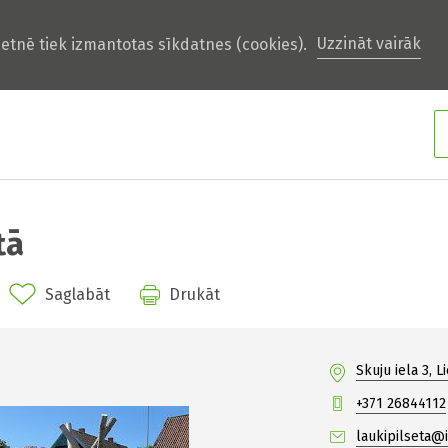
Uzzināt vairāk
ietnē tiek izmantotas sīkdatnes (cookies).
tā
Saglabāt
Drukāt
Skuju iela 3, L
+371 26844112
laukipilseta@