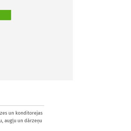
S
zes un konditorejas 
u, augļu un dārzeņu 