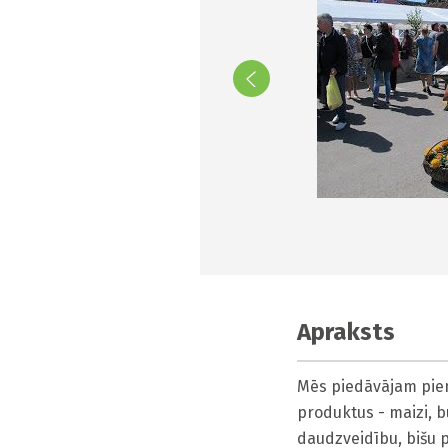
Apraksts
Mēs piedāvājam pien
produktus - maizi, b
daudzveidību, bišu 