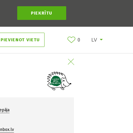
PIEKRĪTU
PIEVIENOT VIETU
0
iepāja
inbox.lv