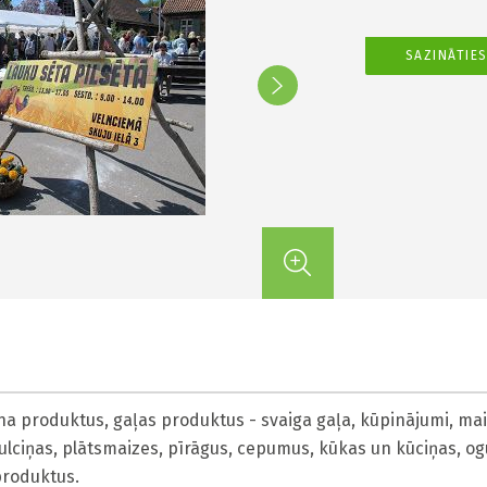
SAZINĀTIE
a produktus, gaļas produktus - svaiga gaļa, kūpinājumi, mai
ulciņas, plātsmaizes, pīrāgus, cepumus, kūkas un kūciņas, og
produktus.