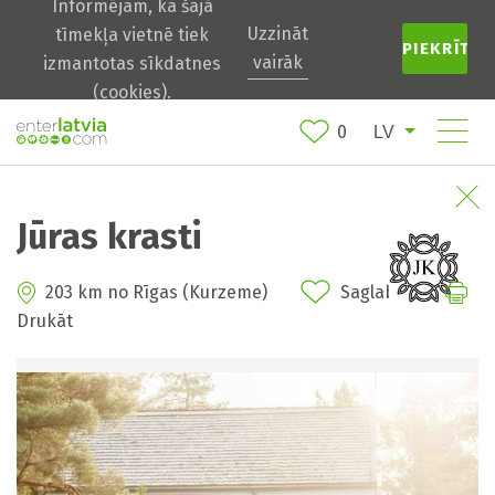
Informējam, ka šajā
Uzzināt
tīmekļa vietnē tiek
PIEKRĪTU
vairāk
izmantotas sīkdatnes
(cookies).
0
Jūras krasti
203 km no Rīgas (Kurzeme)
Saglabāt
Drukāt