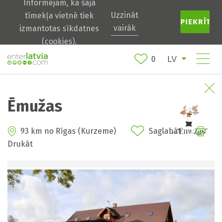
Informējam, ka šajā
Uzzināt
tīmekļa vietnē tiek
PIEKRĪTU
vairāk
izmantotas sīkdatnes
(cookies).
0
Ēmužas
93 km no Rīgas (Kurzeme)
Saglabāt
Drukāt