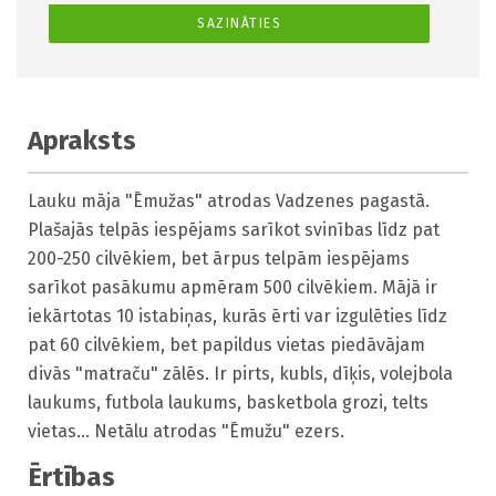
SAZINĀTIES
Apraksts
Lauku māja "Ēmužas" atrodas Vadzenes pagastā. 
Plašajās telpās iespējams sarīkot svinības līdz pat 
200-250 cilvēkiem, bet ārpus telpām iespējams 
sarīkot pasākumu apmēram 500 cilvēkiem. Mājā ir 
iekārtotas 10 istabiņas, kurās ērti var izgulēties līdz 
pat 60 cilvēkiem, bet papildus vietas piedāvājam 
divās "matraču" zālēs. Ir pirts, kubls, dīķis, volejbola 
laukums, futbola laukums, basketbola grozi, telts 
vietas... Netālu atrodas "Ēmužu" ezers.
Ērtības