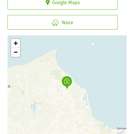
Google Maps
Waze
+
−