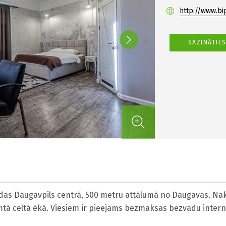
http://www.bip
SAZINĀTIE
das Daugavpils centrā, 500 metru attālumā no Daugavas. Nakt
mtā celtā ēkā. Viesiem ir pieejams bezmaksas bezvadu intern