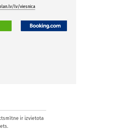
lan.lv/lv/viesnica
S
smītne ir izvietota 
ets.