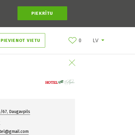
PIEKRĪTU
PIEVIENOT VIETU
0
65/67, Daugavpils
0
otel@gmail.com