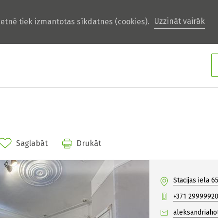
Uzzināt vairāk
ietnē tiek izmantotas sīkdatnes (cookies).
Saglabāt
Drukāt
Stacijas iela 
+371 2999992
aleksandriah